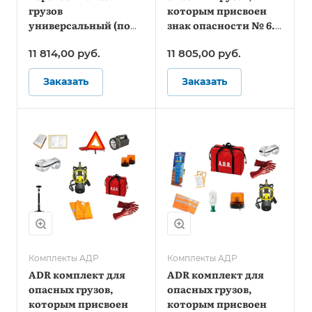
грузов
которым присвоен
универсальный (по
знак опасности № 6.1
ДОПОГ)
(по ДОПОГ и ТР ТС
11 814,00
руб.
11 805,00
руб.
018/2011)
Заказать
Заказать
Комплекты АДР
Комплекты АДР
ADR комплект для
ADR комплект для
опасных грузов,
опасных грузов,
которым присвоен
которым присвоен