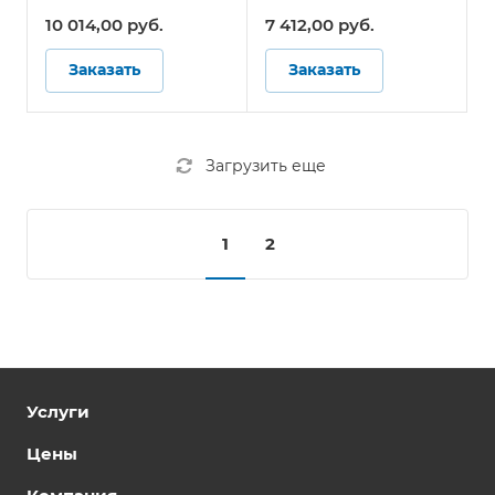
4.1, 4.3, 8, 9 (по ДОПОГ
(по ДОПОГ)
10 014,00
руб.
7 412,00
руб.
и ТР ТС 018/2011)
Заказать
Заказать
Загрузить еще
1
2
Услуги
Цены