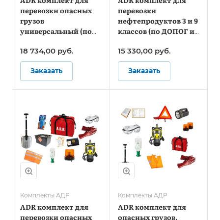
ADR комплект для
ADR комплект для
перевозки опасных
перевозки
грузов
нефтепродуктов 3 и 9
универсальный (по
классов (по ДОПОГ и
ДОПОГ и ТР ТС
ТР ТС 018/2011)
18 734,00
руб.
15 330,00
руб.
018/2011)
Заказать
Заказать
Комплекты АДР
Комплекты АДР
ADR комплект для
ADR комплект для
перевозки опасных
опасных грузов,