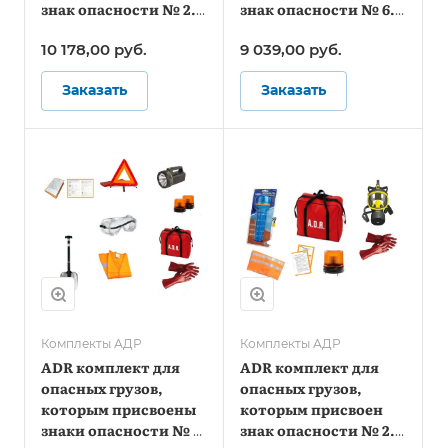
знак опасности № 2.3
знак опасности № 6.1
(по ДОПОГ и ТР ТС
(по ДОПОГ)
10 178,00
руб.
9 039,00
руб.
018/2011)
Заказать
Заказать
Комплекты АДР
Комплекты АДР
ADR комплект для
ADR комплект для
опасных грузов,
опасных грузов,
которым присвоены
которым присвоен
знаки опасности № 3,
знак опасности № 2.3