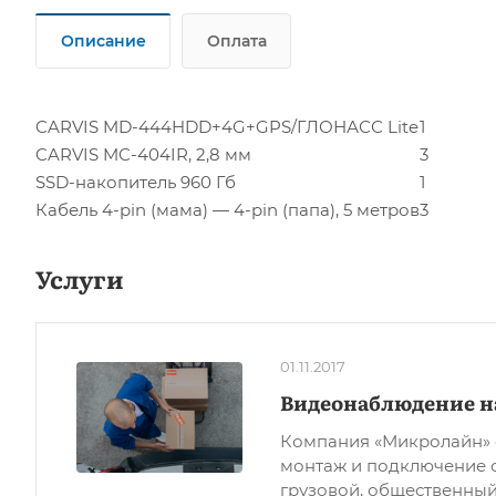
Описание
Оплата
CARVIS MD-444HDD+4G+GPS/ГЛОНАСС Lite
1
CARVIS MC-404IR, 2,8 мм
3
SSD-накопитель 960 Гб
1
Кабель 4-pin (мама) — 4-pin (папа), 5 метров
3
Услуги
01.11.2017
Видеонаблюдение н
Компания «Микролайн» 
монтаж и подключение 
грузовой, общественный