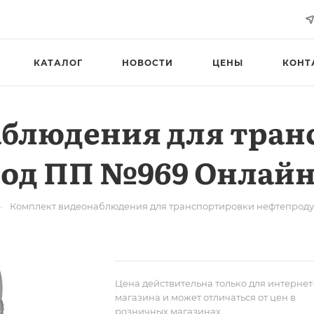
КАТАЛОГ
НОВОСТИ
ЦЕНЫ
КОНТ
аблюдения для тран
под ПП №969 Онлай
—
Комплект видеонаблюдения для транспортировки нефтепрод
Цена действительна только для интернет
магазина и может отличаться от цен в
розничных магазинах