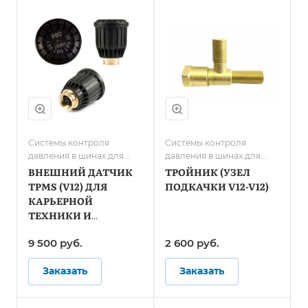
Системы контроля
Системы контроля
давления в шинах для
давления в шинах для
карьерной техники и
карьерной техники и
ВНЕШНИЙ ДАТЧИК
ТРОЙНИК (УЗЕЛ
спецтранспорта
спецтранспорта
TPMS (V12) ДЛЯ
ПОДКАЧКИ V12-V12)
КАРЬЕРНОЙ
ТЕХНИКИ И
СПЕЦТЕХНИКИ
9 500 руб.
2 600 руб.
Заказать
Заказать