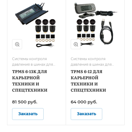
Системы контроля
Системы контроля
давления в шинах для
давления в шинах для
карьерной техники и
карьерной техники и
TPMS 6-13K ДЛЯ
TPMS 6-12 ДЛЯ
спецтранспорта
спецтранспорта
КАРЬЕРНОЙ
КАРЬЕРНОЙ
ТЕХНИКИ И
ТЕХНИКИ И
СПЕЦТЕХНИКИ
СПЕЦТЕХНИКИ
81 500 руб.
64 000 руб.
Заказать
Заказать