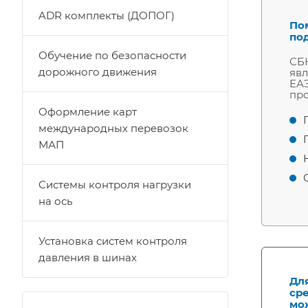
ADR комплекты (ДОПОГ)
По
по
Обучение по безопасности
СБК
дорожного движения
явл
ЕАЭ
про
Оформление карт
международных перевозок
МАП
Системы контроля нагрузки
на ось
Установка систем контроля
давления в шинах
Дл
сре
мож