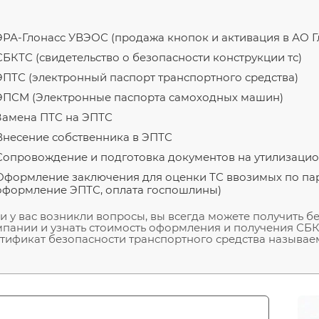
ЭРА-Глонасс УВЭОС (продажа кнопок и активация в АО Г
СБКТС (свидетельство о безопасности конструкции тс)
ЭПТС (электронный паспорт транспортного средства)
ЭПСМ (Электронные паспорта самоходных машин)
Замена ПТС на ЭПТС
Внесение собственника в ЭПТС
Сопровождение и подготовка документов на утилизаци
Оформление заключения для оценки ТС ввозимых по па
оформление ЭПТС, оплата госпошлины)
и у вас возникли вопросы, вы всегда можете получить 
пании и узнать стоимость оформления и получения СБКТ
тификат безопасности транспортного средства называем