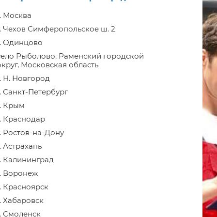
г. Москва
г. Чехов Симферопольское ш. 2
г. Одинцово
село Рыболово, Раменский городской
округ, Московская область
г. Н. Новгород
г. Санкт-Петербург
г. Крым
г. Краснодар
г. Ростов-на-Дону
г. Астрахань
г. Калининград
г. Воронеж
г. Красноярск
г. Хабаровск
г. Смоленск