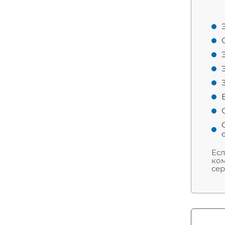
Есл
ком
сер