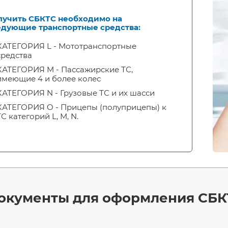
лучить СБКТС необходимо на
едующие транспортные средства:
КАТЕГОРИЯ L - Мототранспортные
средства
КАТЕГОРИЯ M - Пассажирские ТС,
имеющие 4 и более колес
КАТЕГОРИЯ N - Грузовые ТС и их шасси
КАТЕГОРИЯ O - Прицепы (полуприцепы) к
ТС категорий L, M, N.
окументы для оформления СБК