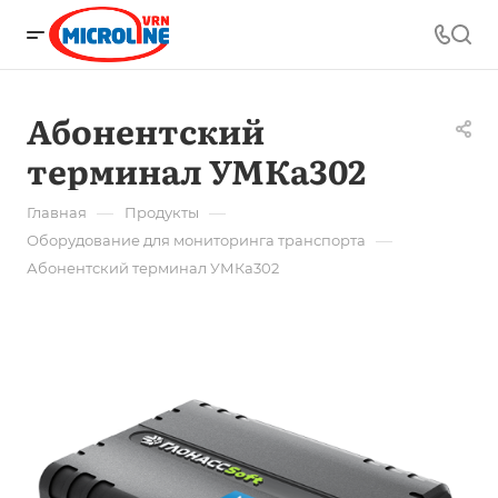
Абонентский
терминал УМКа302
—
—
Главная
Продукты
—
Оборудование для мониторинга транспорта
Абонентский терминал УМКа302